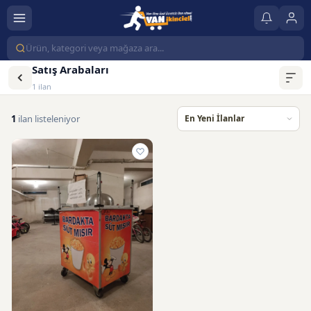
Satış Arabaları
1 ilan
1
ilan listeleniyor