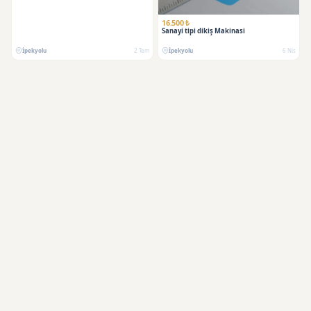
16.500 ₺
Sanayi tipi dikiş Makinasi
İpekyolu
2 Tem
İpekyolu
6 Nis