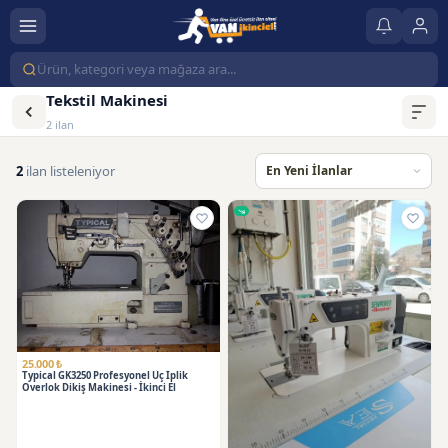
Tekstil Makinesi
2 ilan
2
ilan listeleniyor
25.000 ₺
Typical GK3250 Profesyonel Üç İplik
Overlok Dikiş Makinesi - İkinci El