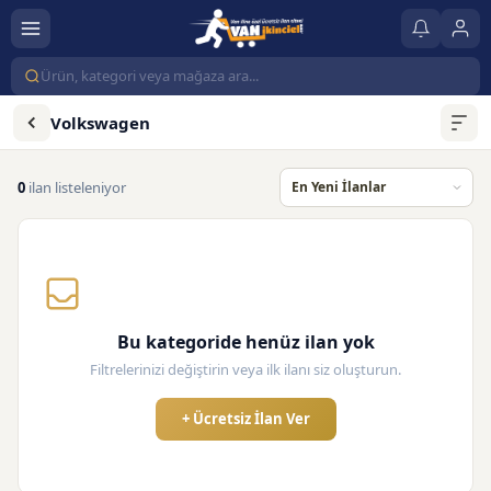
Volkswagen
0
ilan listeleniyor
Bu kategoride henüz ilan yok
Filtrelerinizi değiştirin veya ilk ilanı siz oluşturun.
+ Ücretsiz İlan Ver