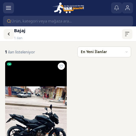
Bajaj
1 ilan
1
ilan listeleniyor