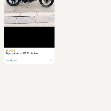
55.000 ₺
Bajaj pulsar ns150 53 bin km
İpekyolu
14 Nis