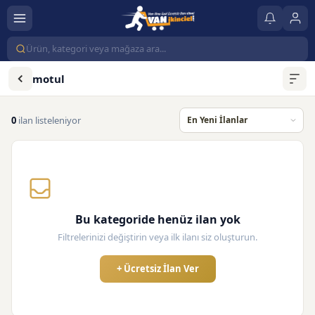
motul
0
ilan listeleniyor
Bu kategoride henüz ilan yok
Filtrelerinizi değiştirin veya ilk ilanı siz oluşturun.
+ Ücretsiz İlan Ver