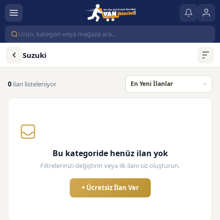
Suzuki
0
ilan listeleniyor
Bu kategoride henüz ilan yok
Filtrelerinizi değiştirin veya ilk ilanı siz oluşturun.
+ Ücretsiz İlan Ver