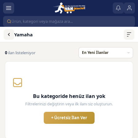
Yamaha
0
ilan listeleniyor
Bu kategoride henüz ilan yok
Filtrelerinizi değiştirin veya ilk ilanı siz oluşturun.
+ Ücretsiz İlan Ver