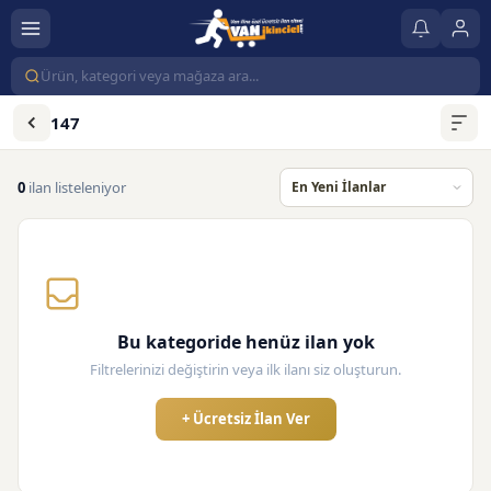
147
0
ilan listeleniyor
Bu kategoride henüz ilan yok
Filtrelerinizi değiştirin veya ilk ilanı siz oluşturun.
+ Ücretsiz İlan Ver