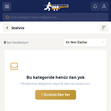
Stelvio
0
ilan listeleniyor
Bu kategoride henüz ilan yok
Filtrelerinizi değiştirin veya ilk ilanı siz oluşturun.
+ Ücretsiz İlan Ver