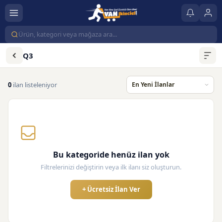
Q3
0
ilan listeleniyor
Bu kategoride henüz ilan yok
Filtrelerinizi değiştirin veya ilk ilanı siz oluşturun.
+ Ücretsiz İlan Ver