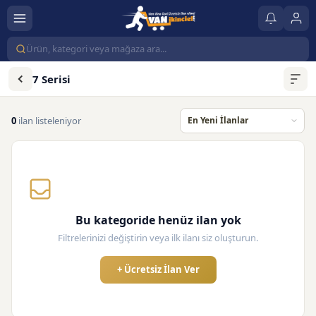
7 Serisi
0
ilan listeleniyor
Bu kategoride henüz ilan yok
Filtrelerinizi değiştirin veya ilk ilanı siz oluşturun.
+ Ücretsiz İlan Ver