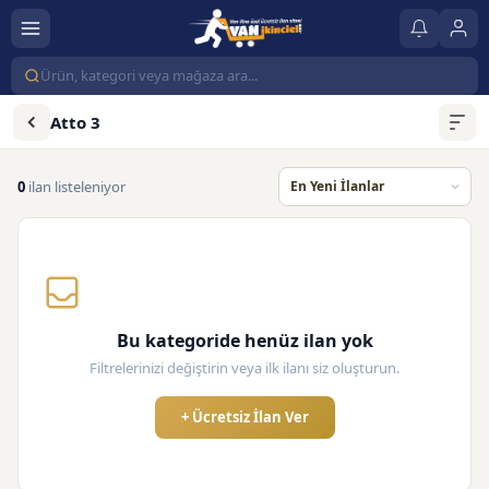
Atto 3
0
ilan listeleniyor
Bu kategoride henüz ilan yok
Filtrelerinizi değiştirin veya ilk ilanı siz oluşturun.
+ Ücretsiz İlan Ver