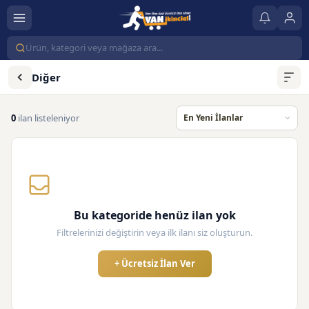
Diğer
0
ilan listeleniyor
Bu kategoride henüz ilan yok
Filtrelerinizi değiştirin veya ilk ilanı siz oluşturun.
+ Ücretsiz İlan Ver