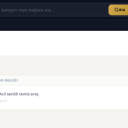
Ara
AN BAŞLIĞI
Acil satılık temiz araç
good