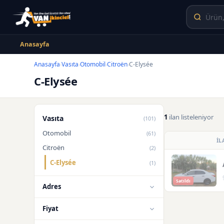
Anasayfa
Anasayfa
Vasıta
Otomobil
Citroën
C-Elysée
›
›
›
›
C-Elysée
1
ilan listeleniyor
Vasıta
(101)
Otomobil
(61)
İL
Citroën
(2)
C-Elysée
(1)
Satıldı
Adres
Fiyat