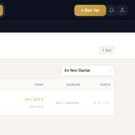
İlan Ver
1 ilan
FİYAT
KONUM
TARİH
465.000 ₺
Van
/ Gürpınar
14 Nis 2026
475.000 ₺