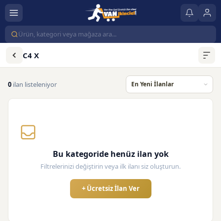
C4 X
0
ilan listeleniyor
Bu kategoride henüz ilan yok
Filtrelerinizi değiştirin veya ilk ilanı siz oluşturun.
+ Ücretsiz İlan Ver