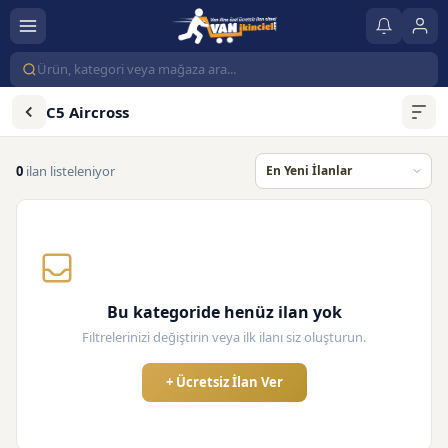
C5 Aircross
0
ilan listeleniyor
Bu kategoride henüz ilan yok
Filtrelerinizi değiştirin veya ilk ilanı siz oluşturun.
+ Ücretsiz İlan Ver