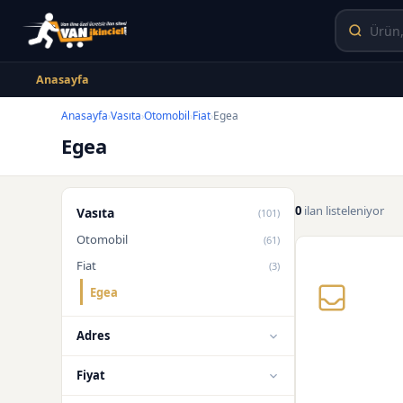
Anasayfa
Anasayfa
Vasıta
Otomobil
Fiat
Egea
›
›
›
›
Egea
0
ilan listeleniyor
Vasıta
(101)
Otomobil
(61)
Fiat
(3)
Egea
Adres
Fiyat