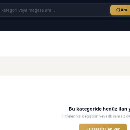
Ara
Bu kategoride henüz ilan 
Filtrelerinizi değiştirin veya ilk ilanı siz 
+ Ücretsiz İlan Ver