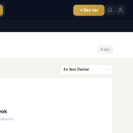
İlan Ver
0 ilan
yok
oluşturun.