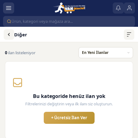
Diğer
0
ilan listeleniyor
Bu kategoride henüz ilan yok
Filtrelerinizi değiştirin veya ilk ilanı siz oluşturun.
+ Ücretsiz İlan Ver