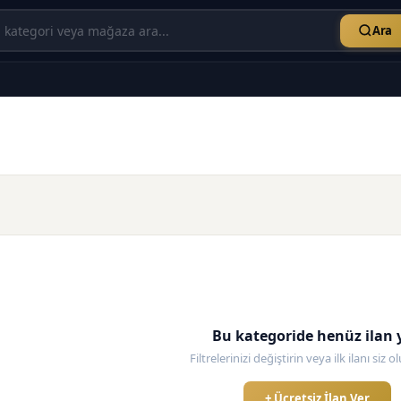
Ara
Bu kategoride henüz ilan 
Filtrelerinizi değiştirin veya ilk ilanı siz 
+ Ücretsiz İlan Ver