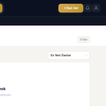
İlan Ver
0 ilan
yok
oluşturun.