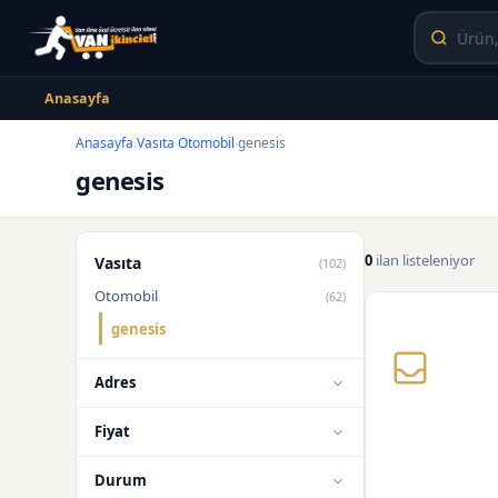
Anasayfa
Anasayfa
Vasıta
Otomobil
genesis
›
›
›
genesis
0
ilan listeleniyor
Vasıta
(102)
Otomobil
(62)
genesis
Adres
Fiyat
Durum