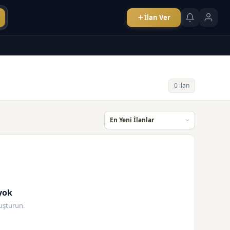
İlan Ver
0 ilan
yok
oluşturun.