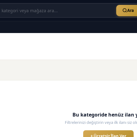
Ara
Bu kategoride henüz ilan 
Filtrelerinizi değiştirin veya ilk ilanı siz 
+ Ücretsiz İlan Ver