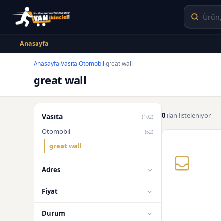
Anasayfa
Anasayfa
Vasıta
Otomobil
great wall
›
›
›
great wall
0
ilan listeleniyor
Vasıta
(102)
Otomobil
(62)
great wall
Adres
Fiyat
Durum