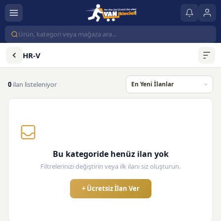
HR-V
0
ilan listeleniyor
Bu kategoride henüz ilan yok
Filtrelerinizi değiştirin veya ilk ilanı siz oluşturun.
+ Ücretsiz İlan Ver