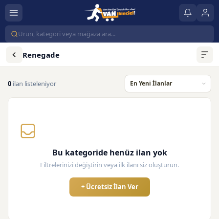
Renegade
0
ilan listeleniyor
Bu kategoride henüz ilan yok
Filtrelerinizi değiştirin veya ilk ilanı siz oluşturun.
+ Ücretsiz İlan Ver