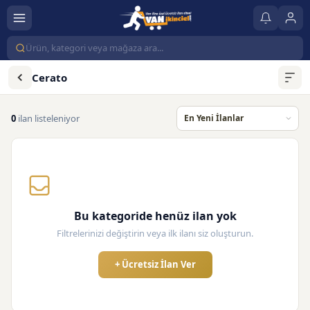
Cerato
0
ilan listeleniyor
Bu kategoride henüz ilan yok
Filtrelerinizi değiştirin veya ilk ilanı siz oluşturun.
+ Ücretsiz İlan Ver