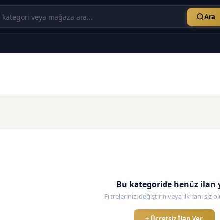
Ara
Bu kategoride henüz ilan 
Filtrelerinizi değiştirin veya ilk ilanı siz 
+ Ücretsiz İlan Ver