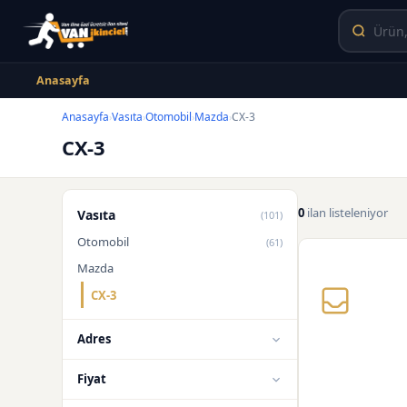
Anasayfa
Anasayfa
Vasıta
Otomobil
Mazda
CX-3
›
›
›
›
CX-3
0
ilan listeleniyor
Vasıta
(101)
Otomobil
(61)
Mazda
CX-3
Adres
Fiyat