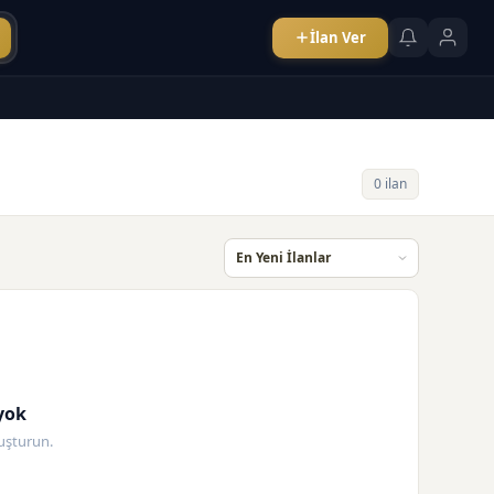
İlan Ver
0 ilan
yok
oluşturun.