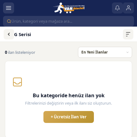
G Serisi
0
ilan listeleniyor
Bu kategoride henüz ilan yok
Filtrelerinizi değiştirin veya ilk ilanı siz oluşturun.
+ Ücretsiz İlan Ver