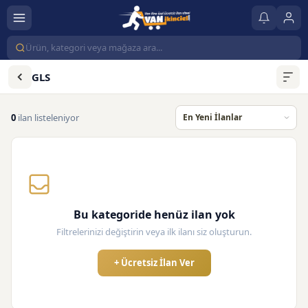
GLS
0
ilan listeleniyor
Bu kategoride henüz ilan yok
Filtrelerinizi değiştirin veya ilk ilanı siz oluşturun.
+ Ücretsiz İlan Ver