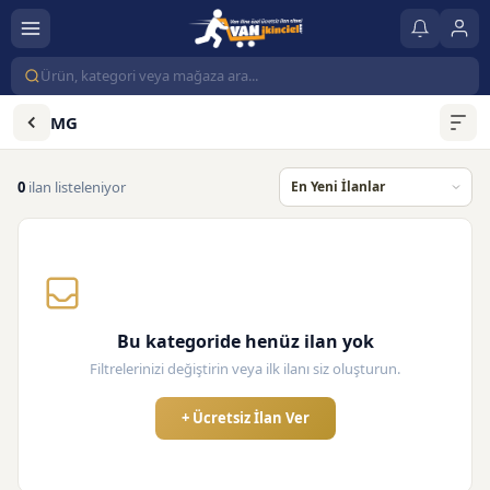
MG
0
ilan listeleniyor
Bu kategoride henüz ilan yok
Filtrelerinizi değiştirin veya ilk ilanı siz oluşturun.
+ Ücretsiz İlan Ver