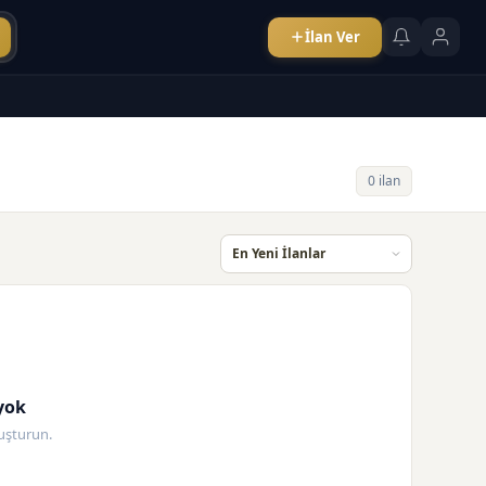
İlan Ver
0 ilan
yok
oluşturun.