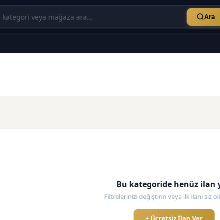
Ara
Bu kategoride henüz ilan 
Filtrelerinizi değiştirin veya ilk ilanı siz 
+ Ücretsiz İlan Ver