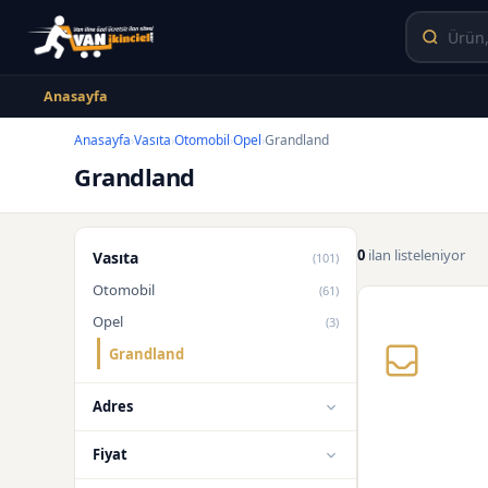
Anasayfa
Anasayfa
Vasıta
Otomobil
Opel
Grandland
›
›
›
›
Grandland
0
ilan listeleniyor
Vasıta
(101)
Otomobil
(61)
Opel
(3)
Grandland
Adres
Fiyat