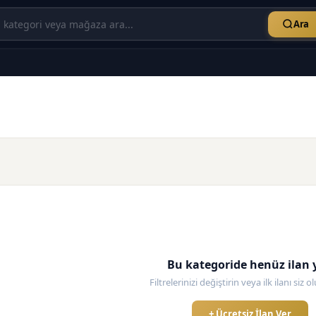
Ara
Bu kategoride henüz ilan 
Filtrelerinizi değiştirin veya ilk ilanı siz 
+ Ücretsiz İlan Ver