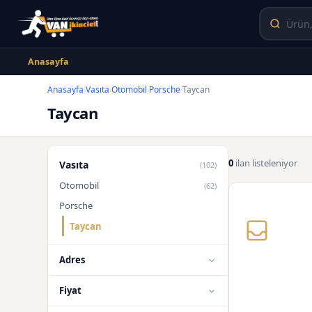
Anasayfa
Anasayfa
Vasıta
Otomobil
Porsche
Taycan
›
›
›
›
Taycan
0
ilan listeleniyor
Vasıta
(102)
Otomobil
(62)
Porsche
Taycan
Adres
Fiyat