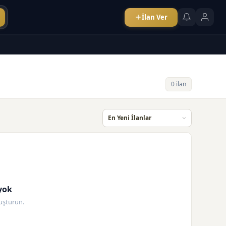
İlan Ver
0 ilan
yok
oluşturun.