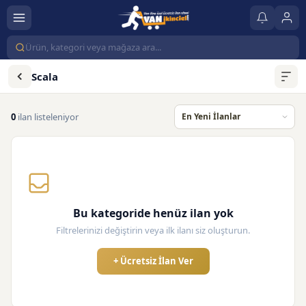
Scala
0
ilan listeleniyor
Bu kategoride henüz ilan yok
Filtrelerinizi değiştirin veya ilk ilanı siz oluşturun.
+ Ücretsiz İlan Ver