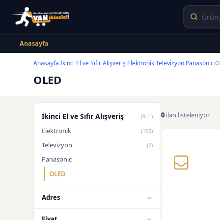
Anasayfa
Anasayfa
İkinci El ve Sıfır Alışveriş
Elektronik
Televizyon
Panasonic
O
›
›
›
›
›
OLED
0
ilan listeleniyor
İkinci El ve Sıfır Alışveriş
(911)
Elektronik
(105)
Televizyon
(2)
Panasonic
OLED
Adres
Fiyat