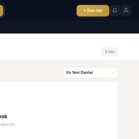
İlan Ver
0 ilan
yok
oluşturun.