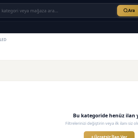
Ara
LED
Bu kategoride henüz ilan 
Filtrelerinizi değiştirin veya ilk ilanı siz 
+ Ücretsiz İlan Ver