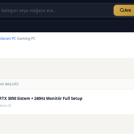
Ara
planan PC
Gaming PC
›
AN BAŞLIĞI
RTX 3050 Sistem + 240Hz Monitör Full Setup
İkinci El