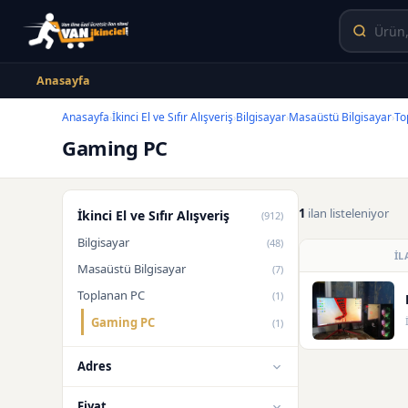
Anasayfa
Anasayfa
İkinci El ve Sıfır Alışveriş
Bilgisayar
Masaüstü Bilgisayar
To
›
›
›
›
Gaming PC
1
ilan listeleniyor
İkinci El ve Sıfır Alışveriş
(912)
Bilgisayar
(48)
İL
Masaüstü Bilgisayar
(7)
Toplanan PC
(1)
Gaming PC
(1)
Adres
Fiyat