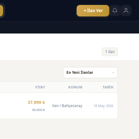
İlan Ver
1 ilan
FİYAT
KONUM
TARİH
37.999 ₺
Van
/ Bahçesaray
18 May 2026
45.000 ₺