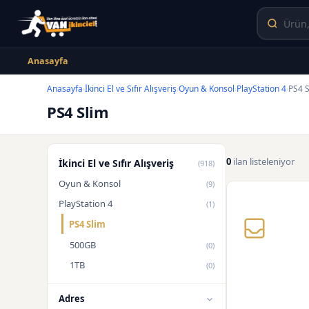
Anasayfa
Anasayfa
İkinci El ve Sıfır Alışveriş
Oyun & Konsol
PlayStation 4
PS4 S
›
›
›
›
PS4 Slim
0
ilan listeleniyor
İkinci El ve Sıfır Alışveriş
(918)
Oyun & Konsol
(9)
PlayStation 4
(1)
PS4 Slim
500GB
(0)
1TB
(0)
Adres