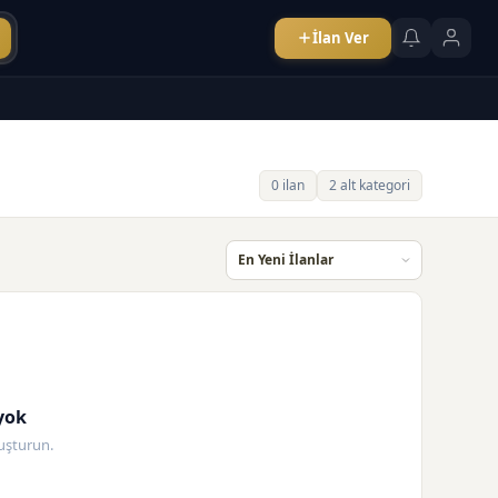
İlan Ver
0 ilan
2 alt kategori
yok
oluşturun.