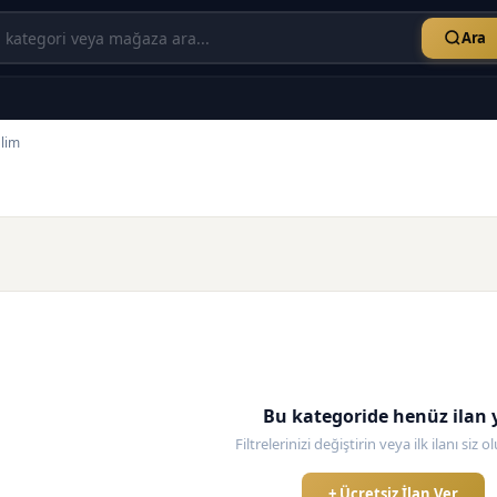
Ara
lim
Bu kategoride henüz ilan 
Filtrelerinizi değiştirin veya ilk ilanı siz 
+ Ücretsiz İlan Ver