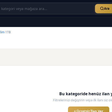
Ara
lim
1TB
›
Bu kategoride henüz ilan 
Filtrelerinizi değiştirin veya ilk ilanı siz 
+ Ücretsiz İlan Ver