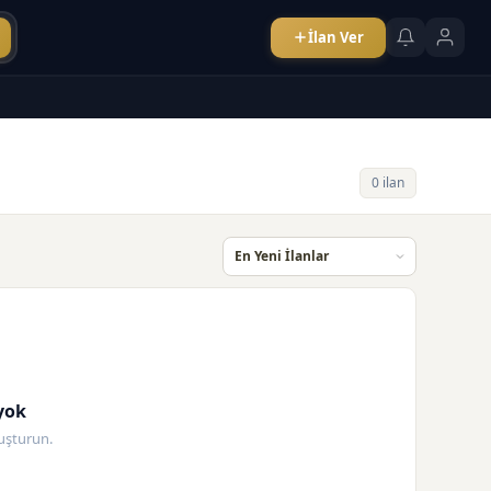
İlan Ver
0 ilan
yok
oluşturun.