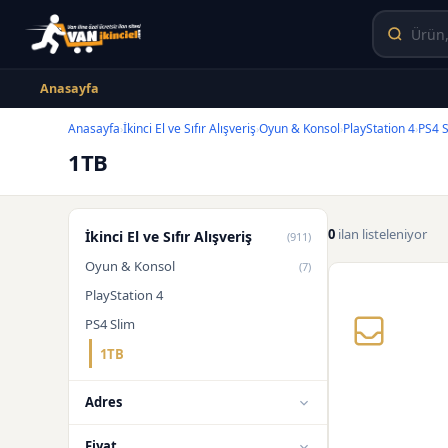
Anasayfa
Anasayfa
İkinci El ve Sıfır Alışveriş
Oyun & Konsol
PlayStation 4
PS4 S
›
›
›
›
1TB
0
ilan listeleniyor
İkinci El ve Sıfır Alışveriş
(911)
Oyun & Konsol
(7)
PlayStation 4
PS4 Slim
1TB
Adres
Fiyat