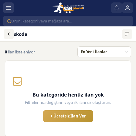
skoda
0
ilan listeleniyor
Bu kategoride henüz ilan yok
Filtrelerinizi değiştirin veya ilk ilanı siz oluşturun.
+ Ücretsiz İlan Ver