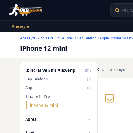
Anasayfa
Anasayfa
İkinci El ve Sıfır Alışveriş
Cep Telefonu
Apple
iPhone 14 Pro
›
›
›
›
iPhone 12 mini
0
ilan listeleniyor
İkinci El ve Sıfır Alışveriş
(918)
Cep Telefonu
(56)
Apple
(20)
iPhone 14 Pro
iPhone 12 mini
Adres
Fiyat