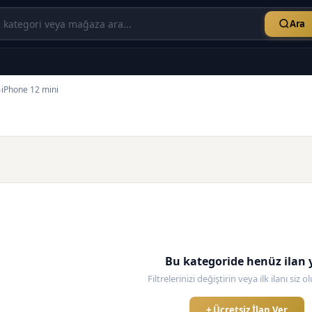
Ara
iPhone 12 mini
›
Bu kategoride henüz ilan 
Filtrelerinizi değiştirin veya ilk ilanı siz 
+ Ücretsiz İlan Ver