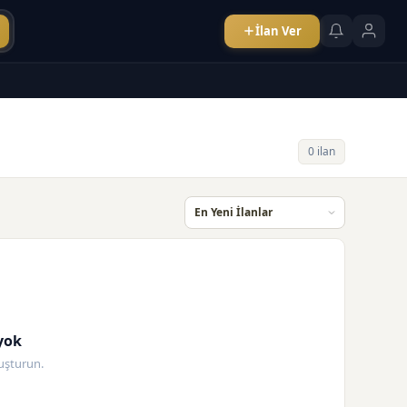
İlan Ver
0 ilan
yok
oluşturun.