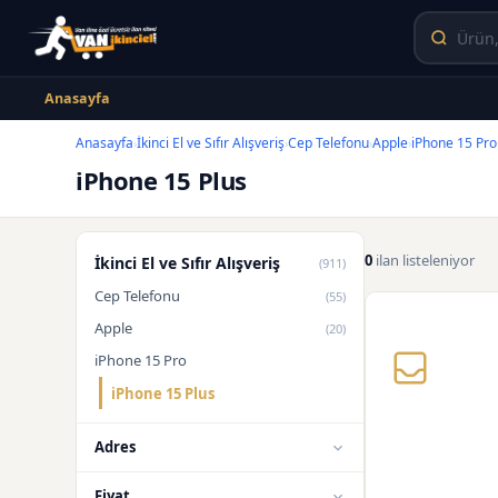
Anasayfa
Anasayfa
İkinci El ve Sıfır Alışveriş
Cep Telefonu
Apple
iPhone 15 Pro
›
›
›
›
iPhone 15 Plus
0
ilan listeleniyor
İkinci El ve Sıfır Alışveriş
(911)
Cep Telefonu
(55)
Apple
(20)
iPhone 15 Pro
iPhone 15 Plus
Adres
Fiyat