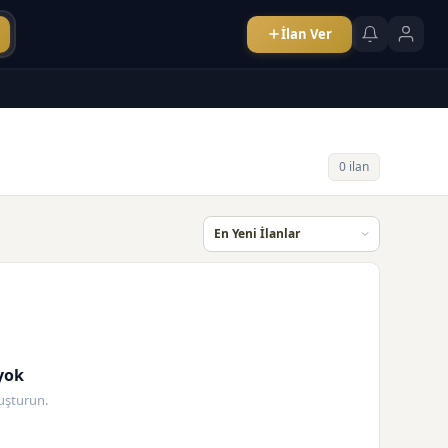
İlan Ver
0 ilan
yok
oluşturun.