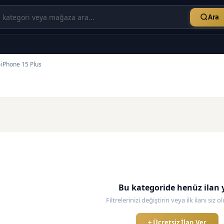
Ara
iPhone 15 Plus
›
Bu kategoride henüz ilan 
Filtrelerinizi değiştirin veya ilk ilanı siz 
+ Ücretsiz İlan Ver