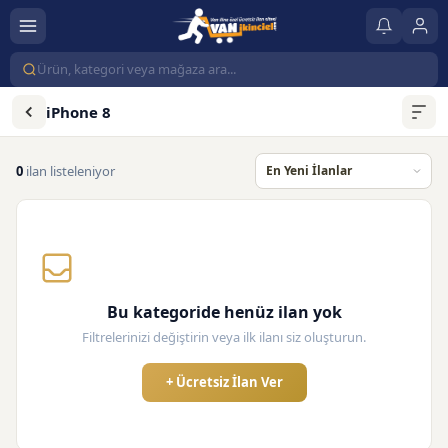
iPhone 8
0
ilan listeleniyor
Bu kategoride henüz ilan yok
Filtrelerinizi değiştirin veya ilk ilanı siz oluşturun.
+ Ücretsiz İlan Ver