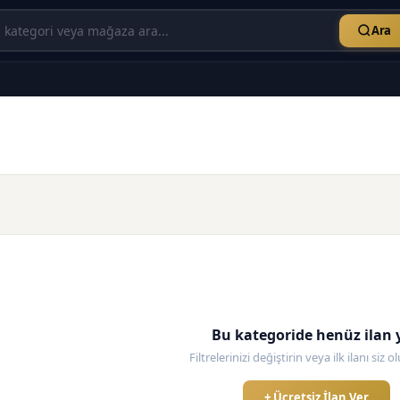
Ara
Bu kategoride henüz ilan 
Filtrelerinizi değiştirin veya ilk ilanı siz 
+ Ücretsiz İlan Ver