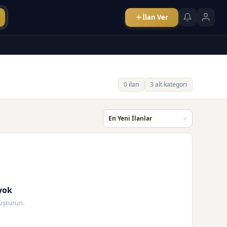
İlan Ver
0 ilan
3 alt kategori
yok
oluşturun.