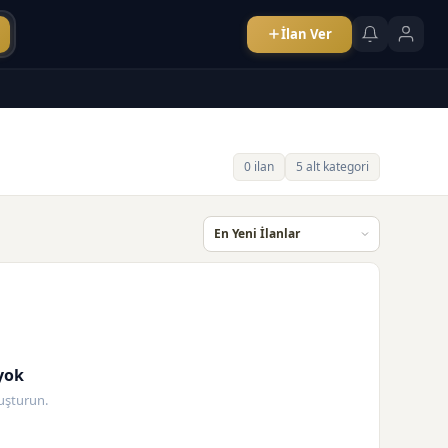
İlan Ver
0 ilan
5 alt kategori
yok
oluşturun.