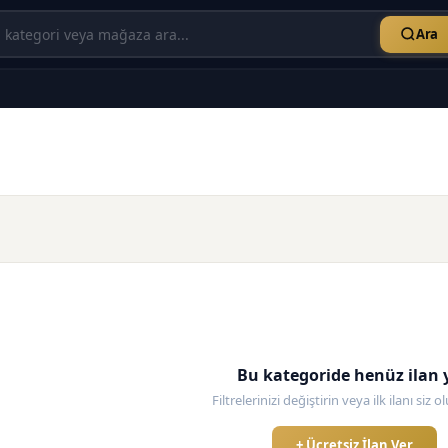
Ara
Bu kategoride henüz ilan 
Filtrelerinizi değiştirin veya ilk ilanı siz 
+ Ücretsiz İlan Ver