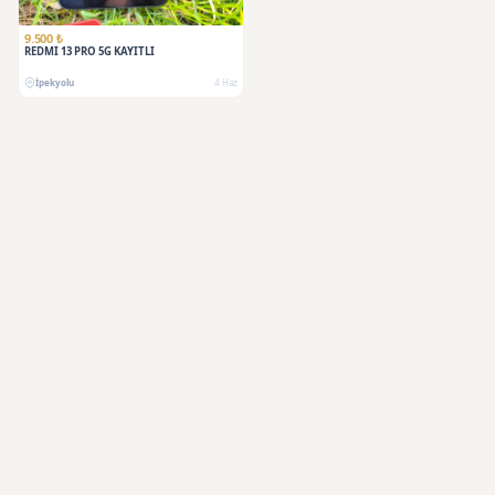
SATILDI
9.500 ₺
REDMİ 13 PRO 5G KAYITLI
İpekyolu
4 Haz