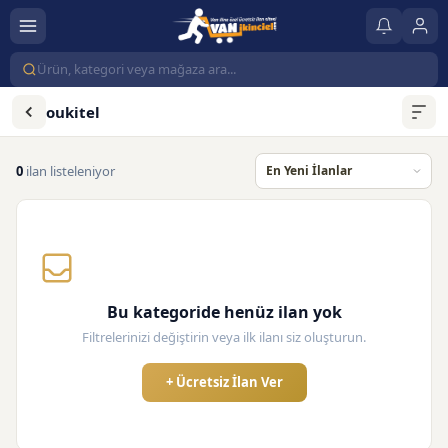
oukitel
0
ilan listeleniyor
Bu kategoride henüz ilan yok
Filtrelerinizi değiştirin veya ilk ilanı siz oluşturun.
+ Ücretsiz İlan Ver