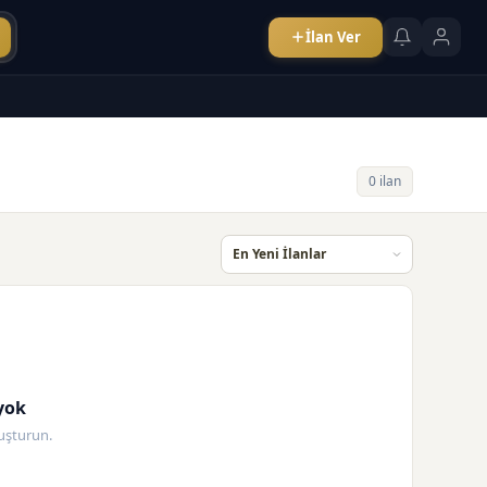
İlan Ver
0 ilan
yok
oluşturun.