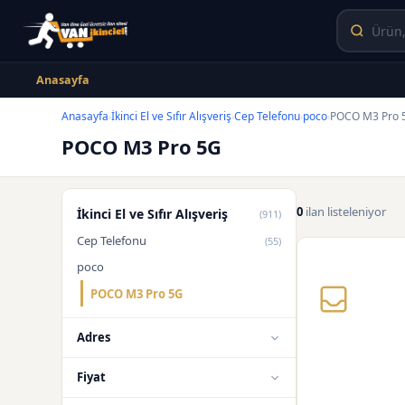
Anasayfa
Anasayfa
İkinci El ve Sıfır Alışveriş
Cep Telefonu
poco
POCO M3 Pro 
›
›
›
›
POCO M3 Pro 5G
0
ilan listeleniyor
İkinci El ve Sıfır Alışveriş
(911)
Cep Telefonu
(55)
poco
POCO M3 Pro 5G
Adres
Fiyat