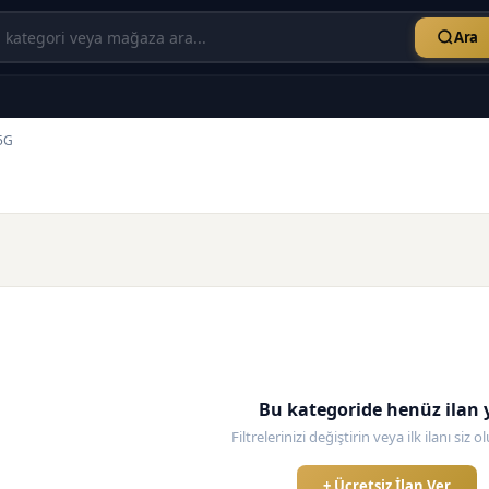
Ara
5G
Bu kategoride henüz ilan 
Filtrelerinizi değiştirin veya ilk ilanı siz 
+ Ücretsiz İlan Ver