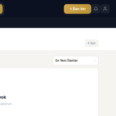
İlan Ver
0 ilan
yok
oluşturun.