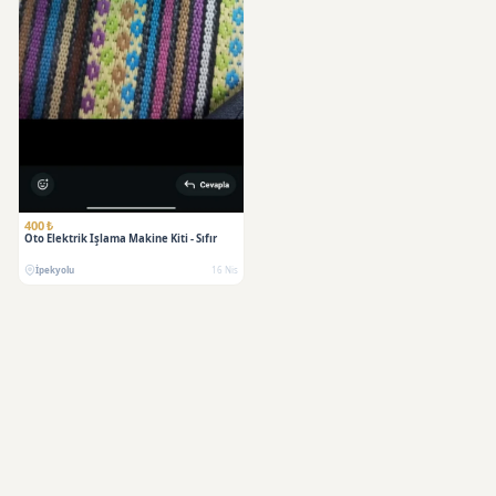
400 ₺
Oto Elektrik Işlama Makine Kiti - Sıfır
İpekyolu
16 Nis