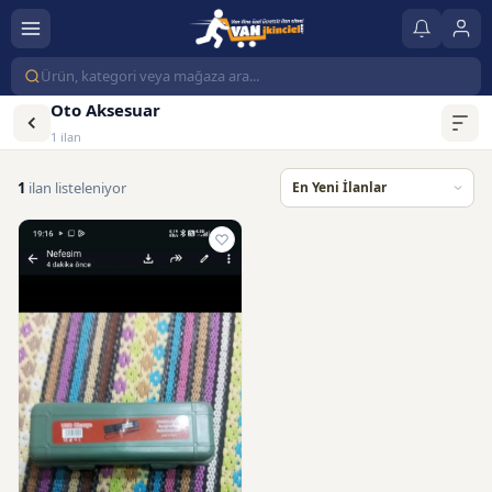
Oto Aksesuar
1 ilan
1
ilan listeleniyor