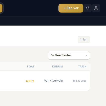
İlan Ver
1 ilan
FİYAT
KONUM
TARİH
400 ₺
Van
/ İpekyolu
16 Nis 2026