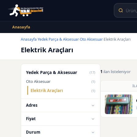
Anasayfa
Anasayfa
Yedek Parça & Aksesuar
Oto Aksesuar
Elektrik Araçları
›
›
›
Elektrik Araçları
1
ilan listeleniyor
Yedek Parça & Aksesuar
(17)
Oto Aksesuar
(1)
İL
Elektrik Araçları
(1)
Adres
Fiyat
Durum