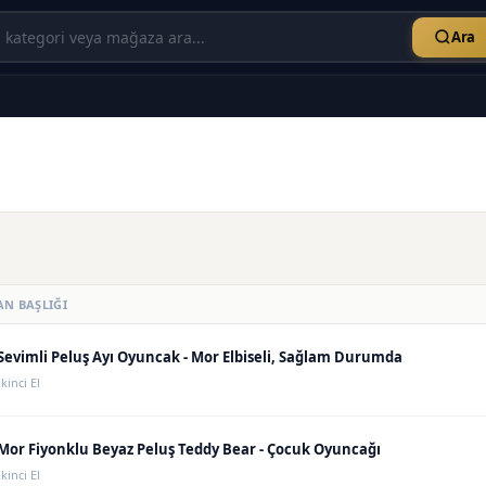
Ara
AN BAŞLIĞI
Sevimli Peluş Ayı Oyuncak - Mor Elbiseli, Sağlam Durumda
İkinci El
Mor Fiyonklu Beyaz Peluş Teddy Bear - Çocuk Oyuncağı
İkinci El