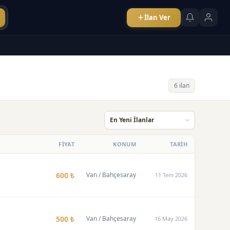
İlan Ver
6 ilan
FİYAT
KONUM
TARİH
600 ₺
Van
/ Bahçesaray
11 Tem 2026
500 ₺
Van
/ Bahçesaray
16 May 2026