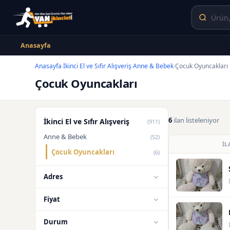
Anasayfa
Anasayfa
İkinci El ve Sıfır Alışveriş
Anne & Bebek
Çocuk Oyuncakları
›
›
›
Çocuk Oyuncakları
6
ilan listeleniyor
İkinci El ve Sıfır Alışveriş
(911)
Anne & Bebek
(52)
İL
Çocuk Oyuncakları
(6)
Adres
Fiyat
Durum