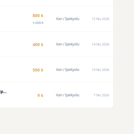
800 ₺
Van
/ İpekyolu
15 Nis 2026
1.200 ₺
400 ₺
Van
/ İpekyolu
14 Nis 2026
500 ₺
Van
/ İpekyolu
14 Nis 2026
Jaguar F-Type 12V Lisanslı Çocuk Elektrikli Arabası - Açılır Kapılar, LED Işıklar
9 ₺
Van
/ İpekyolu
7 Nis 2026