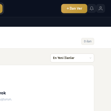
İlan Ver
0 ilan
yok
oluşturun.