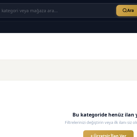
Ara
Bu kategoride henüz ilan 
Filtrelerinizi değiştirin veya ilk ilanı siz 
+ Ücretsiz İlan Ver