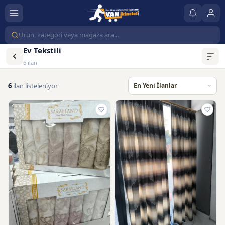
Ev Tekstili
6 ilan
6
ilan listeleniyor