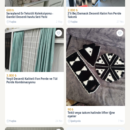
SATILDI
600 ₺
2.000 ₺
Sarayland Ev Tekstili Koleksiyonu -
2'li Bej Damask Desenli Kalın Fon Perde
Dantel Desenli havlu Seti Yeni
Takımı
Tuşba
2 May
Tuşba
27 Nis
3.800 ₺
Yeşil Desenli Kaliteli Fon Perde ve Tül
Perde Kombinasyonu
90 ₺
Tekli veya takım halinde lifler iğne
oyalar
Tuşba
24 Nis
İpekyolu
7 Nis