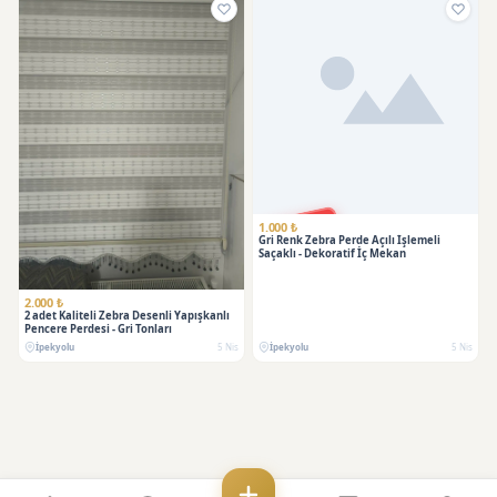
SATILDI
1.000 ₺
Gri Renk Zebra Perde Açılı İşlemeli
Saçaklı - Dekoratif İç Mekan
2.000 ₺
2 adet Kaliteli Zebra Desenli Yapışkanlı
Pencere Perdesi - Gri Tonları
İpekyolu
5 Nis
İpekyolu
5 Nis