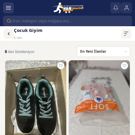
Çocuk Giyim
6 ilan
6
ilan listeleniyor