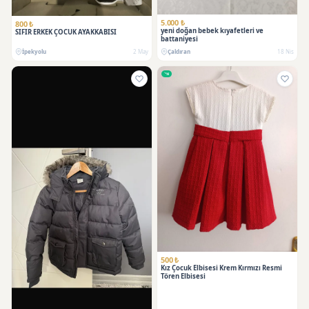
5.000 ₺
800 ₺
yeni doğan bebek kıyafetleri ve
SIFIR ERKEK ÇOCUK AYAKKABISI
battaniyesi
İpekyolu
2 May
Çaldıran
18 Nis
500 ₺
Kız Çocuk Elbisesi Krem Kırmızı Resmi
Tören Elbisesi